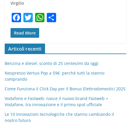
Virgilio
F
T
W
C
a
w
h
o
c
itt
at
n
Read More
e
er
s
di
Articoli recenti
b
A
vi
o
p
di
Benzina e diesel: sconto di 25 centesimi da oggi
o
p
Nespresso Vertuo Pop a 59€: perché tutti la stanno
comprando
k
Come Funziona il Click Day per il Bonus Elettrodomestici 2025
Vodafone e Fastweb: nasce il nuovo brand Fastweb +
Vodafone, tra innovazione e il primo spot ufficiale
Le 10 innovazioni tecnologiche che stanno cambiando il
nostro futuro