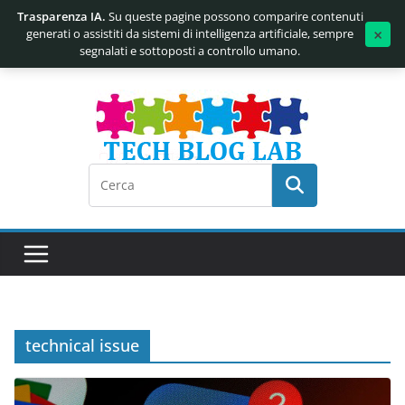
Trasparenza IA.
Su queste pagine possono comparire contenuti
×
generati o assistiti da sistemi di intelligenza artificiale, sempre
segnalati e sottoposti a controllo umano.
Salta
al
contenuto
technical issue