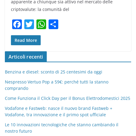
apparente a chiunque sia attivo nel mercato delle
criptovalute: la comunità del
F
T
W
C
a
w
h
o
c
itt
at
n
Read More
e
er
s
di
Articoli recenti
b
A
vi
o
p
di
Benzina e diesel: sconto di 25 centesimi da oggi
o
p
Nespresso Vertuo Pop a 59€: perché tutti la stanno
comprando
k
Come Funziona il Click Day per il Bonus Elettrodomestici 2025
Vodafone e Fastweb: nasce il nuovo brand Fastweb +
Vodafone, tra innovazione e il primo spot ufficiale
Le 10 innovazioni tecnologiche che stanno cambiando il
nostro futuro