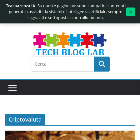
Trasparenza IA.
Su queste pagine possono comparire contenuti
×
generati o assistiti da sistemi di intelligenza artificiale, sempre
segnalati e sottoposti a controllo umano.
Salta
al
contenuto
Criptovaluta