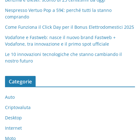
o
p
di
o
p
Nespresso Vertuo Pop a 59€: perché tutti la stanno
comprando
k
Come Funziona il Click Day per il Bonus Elettrodomestici 2025
Vodafone e Fastweb: nasce il nuovo brand Fastweb +
Vodafone, tra innovazione e il primo spot ufficiale
Le 10 innovazioni tecnologiche che stanno cambiando il
nostro futuro
Categorie
Auto
Criptovaluta
Desktop
Internet
Moto