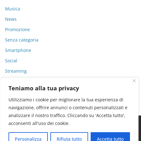
Musica
News
Promozione
Senza categoria
Smartphone
Social
Streaming
Video
Teniamo alla tua privacy
Utilizziamo i cookie per migliorare la tua esperienza di
navigazione, offrire annunci o contenuti personalizzati e
analizzare il nostro traffico. Cliccando su 'Accetta tutto',
acconsenti all'uso dei cookie.
Copyright © 2026
Tech Blog Lab
. Tutti i diritti riservati.
Personalizza
Rifiuta tutto
Accetta tutto