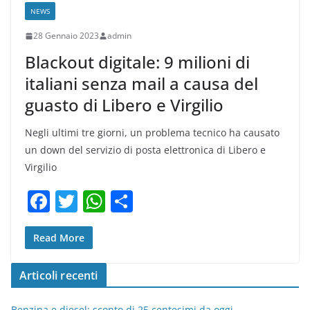
NEWS
28 Gennaio 2023
admin
Blackout digitale: 9 milioni di
italiani senza mail a causa del
guasto di Libero e Virgilio
Negli ultimi tre giorni, un problema tecnico ha causato
un down del servizio di posta elettronica di Libero e
Virgilio
F
T
W
C
a
w
h
o
c
itt
at
n
Read More
e
er
s
di
Articoli recenti
b
A
vi
Benzina e diesel: sconto di 25 centesimi da oggi