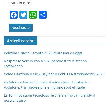
gratis in modo
F
T
W
C
a
w
h
o
c
itt
at
n
Read More
e
er
s
di
Articoli recenti
b
A
vi
o
p
di
Benzina e diesel: sconto di 25 centesimi da oggi
o
p
Nespresso Vertuo Pop a 59€: perché tutti la stanno
comprando
k
Come Funziona il Click Day per il Bonus Elettrodomestici 2025
Vodafone e Fastweb: nasce il nuovo brand Fastweb +
Vodafone, tra innovazione e il primo spot ufficiale
Le 10 innovazioni tecnologiche che stanno cambiando il
nostro futuro