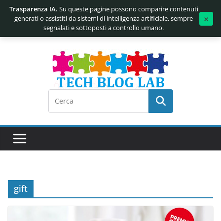
Trasparenza IA.
Su queste pagine possono comparire contenuti
×
generati o assistiti da sistemi di intelligenza artificiale, sempre
segnalati e sottoposti a controllo umano.
Salta
al
contenuto
gift