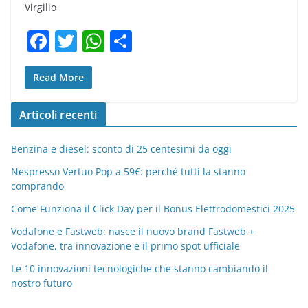
Virgilio
F
T
W
C
a
w
h
o
c
itt
at
n
Read More
e
er
s
di
Articoli recenti
b
A
vi
o
p
di
Benzina e diesel: sconto di 25 centesimi da oggi
o
p
Nespresso Vertuo Pop a 59€: perché tutti la stanno
comprando
k
Come Funziona il Click Day per il Bonus Elettrodomestici 2025
Vodafone e Fastweb: nasce il nuovo brand Fastweb +
Vodafone, tra innovazione e il primo spot ufficiale
Le 10 innovazioni tecnologiche che stanno cambiando il
nostro futuro