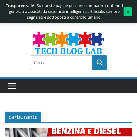
Trasparenza IA.
Su queste pagine possono comparire contenuti
×
generati o assistiti da sistemi di intelligenza artificiale, sempre
segnalati e sottoposti a controllo umano.
Salta
al
contenuto
carburante