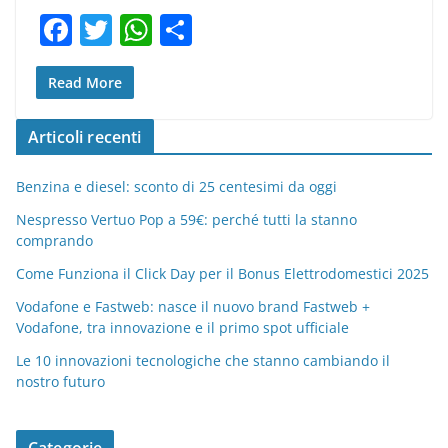
F
T
W
C
a
w
h
o
c
itt
at
n
Read More
e
er
s
di
Articoli recenti
b
A
vi
o
p
di
Benzina e diesel: sconto di 25 centesimi da oggi
o
p
Nespresso Vertuo Pop a 59€: perché tutti la stanno
comprando
k
Come Funziona il Click Day per il Bonus Elettrodomestici 2025
Vodafone e Fastweb: nasce il nuovo brand Fastweb +
Vodafone, tra innovazione e il primo spot ufficiale
Le 10 innovazioni tecnologiche che stanno cambiando il
nostro futuro